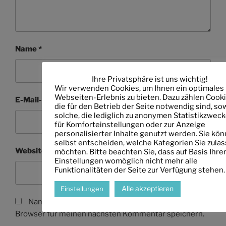
Name
*
Ihre Privatsphäre ist uns wichtig!
Wir verwenden Cookies, um Ihnen ein optimales
Webseiten-Erlebnis zu bieten. Dazu zählen Cooki
E-Mail-Adresse
*
die für den Betrieb der Seite notwendig sind, so
solche, die lediglich zu anonymen Statistikzweck
für Komforteinstellungen oder zur Anzeige
personalisierter Inhalte genutzt werden. Sie kö
selbst entscheiden, welche Kategorien Sie zula
Website
möchten. Bitte beachten Sie, dass auf Basis Ihre
Einstellungen womöglich nicht mehr alle
Funktionalitäten der Seite zur Verfügung stehen.
Alle akzeptieren
Einstellungen
Name, E-Mail-Adresse und Website in diesem
Browser für meinen nächsten Kommentar speichern.