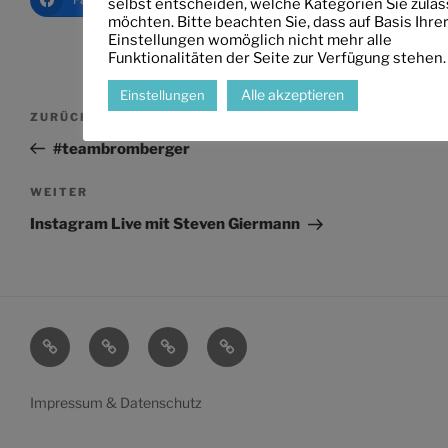
selbst entscheiden, welche Kategorien Sie zula
möchten. Bitte beachten Sie, dass auf Basis Ihre
Einstellungen womöglich nicht mehr alle
Funktionalitäten der Seite zur Verfügung stehen.
Alle akzeptieren
Einstellungen
Beitragsnavigation
Vorheriger
ZURÜCK
Beitrag
#teambromberger
Nächster
WEITER
Beitrag
Instagram Live mit Steven Giermann
Startseite
Mein
Transparenz
Wahlen
Leben
Impressum & Datenschutz