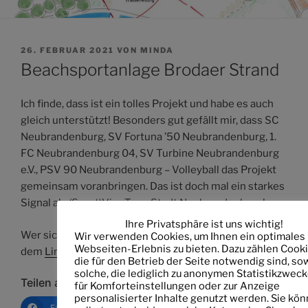
VERÖFFENTLICHT
26. FEBRUAR 2021
VON
MINDA
AM
Beachsportanlage Brodaer Strand
Ich finde, dass ist ein tolles Projekt und habe es auch
gleich unterstützt! Besonders gut gefällt mir, dass SC
Neubrandenburg, SV Fortuna ’50 Neubrandenburg, 1.
FC Neubrandenburg 04, SV Turbine Neubrandenburg
e.V., PSV 90 Neubrandenburg – Volleyball das Projekt
gemeinsam voranbringen. Das ist doch mal ein starkes
Signal als (Sport)Vier-Tore-Stadt Neubrandenburg!
Ihre Privatsphäre ist uns wichtig!
Wer sich auch noch einbringen möchte, kann einfach
Wir verwenden Cookies, um Ihnen ein optimales
Webseiten-Erlebnis zu bieten. Dazu zählen Cooki
dem
Link
folgen.
die für den Betrieb der Seite notwendig sind, so
solche, die lediglich zu anonymen Statistikzweck
Teilen auf:
für Komforteinstellungen oder zur Anzeige
personalisierter Inhalte genutzt werden. Sie kö
Facebook
Email
Drucken
Link ko