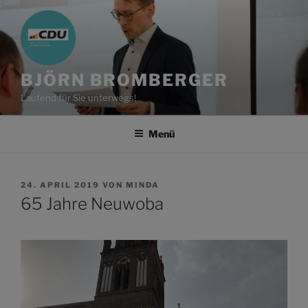
Zum
Inhalt
springen
BJÖRN BROMBERGER
Laufend für Sie unterwegs!
Menü
VERÖFFENTLICHT
24. APRIL 2019
VON
MINDA
AM
65 Jahre Neuwoba