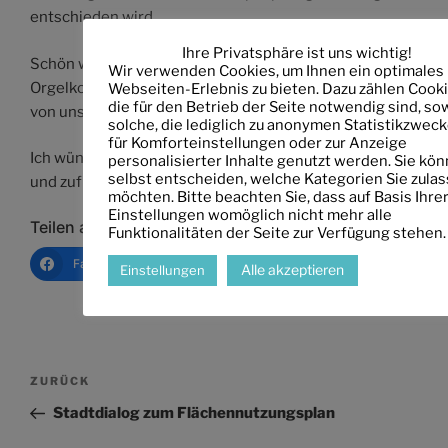
entschieden wird.
Ihre Privatsphäre ist uns wichtig!
Schön war auch der kulturelle Teil mit einem kleinen
Wir verwenden Cookies, um Ihnen ein optimales
Orgelkonzert und verschiedenen Werken, vorgetragen
Webseiten-Erlebnis zu bieten. Dazu zählen Cooki
die für den Betrieb der Seite notwendig sind, so
von unserer Philharmonie.
solche, die lediglich zu anonymen Statistikzweck
für Komforteinstellungen oder zur Anzeige
Ich wünsche der Neuwoba auch weiterhin so viel Erfolg
personalisierter Inhalte genutzt werden. Sie kö
selbst entscheiden, welche Kategorien Sie zula
und zufriedene Mitglieder für die nächsten 65 Jahre!
möchten. Bitte beachten Sie, dass auf Basis Ihre
Einstellungen womöglich nicht mehr alle
Teilen auf:
Funktionalitäten der Seite zur Verfügung stehen.
Facebook
Email
Drucken
Link ko
Alle akzeptieren
Einstellungen
Beitragsnavigation
Vorheriger
ZURÜCK
Beitrag
Stadtdialog zum Flächennutzungsplan