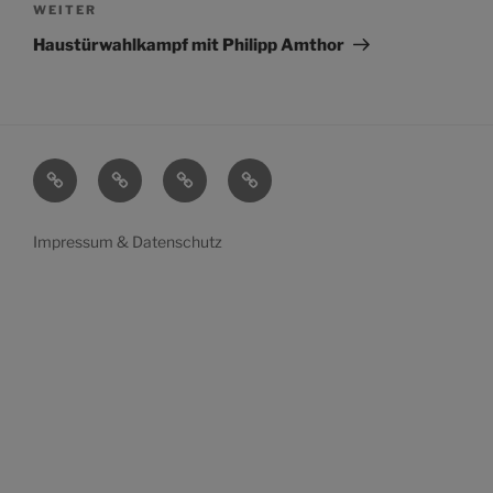
Nächster
WEITER
Beitrag
Haustürwahlkampf mit Philipp Amthor
Startseite
Mein
Transparenz
Wahlen
Leben
Impressum & Datenschutz