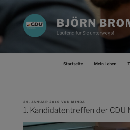
Zum
Inhalt
springen
BJÖRN BRO
Laufend für Sie unterwegs!
Startseite
Mein Leben
T
VERÖFFENTLICHT
24. JANUAR 2019
VON
MINDA
AM
1. Kandidatentreffen der CDU