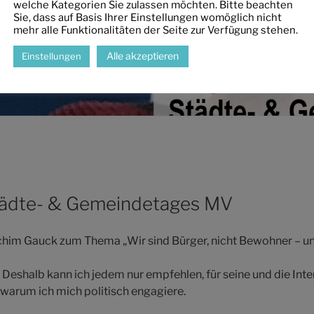
welche Kategorien Sie zulassen möchten. Bitte beachten
Sie, dass auf Basis Ihrer Einstellungen womöglich nicht
mehr alle Funktionalitäten der Seite zur Verfügung stehen.
Alle akzeptieren
Einstellungen
tädte- & Gemeindetages MV
achim Gauck zum Thema „Wir sind Bürger, nicht Bewohner – un
 Deshalb kann ich jedem nur empfehlen, für seine und die Inte
 warum ich mich politisch engagiere.