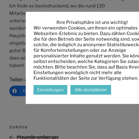
Ich finde es beeindruckend, wo die rund 130
Mitarbeitenden und die 14 Auszubildenden überall
unterwegs sind und was für riesige Anlagen verbaut
Ihre Privatsphäre ist uns wichtig!
Wir verwenden Cookies, um Ihnen ein optimales
werden. So ist EAN z. B. am BER beteiligt oder hat beim
Webseiten-Erlebnis zu bieten. Dazu zählen Cooki
Hauptbahnhof Heizungs- und Lüftungsanlagen
die für den Betrieb der Seite notwendig sind, so
eingebaut. Auch als Arbeitgeber kann EAN z. B. Mit
solche, die lediglich zu anonymen Statistikzweck
für Komforteinstellungen oder zur Anzeige
guter Bezahlung oder Qualifizierungen punkten. Toll,
personalisierter Inhalte genutzt werden. Sie kö
dass wir so ein Unternehmen in Neubrandenburg
selbst entscheiden, welche Kategorien Sie zula
haben!
möchten. Bitte beachten Sie, dass auf Basis Ihre
Einstellungen womöglich nicht mehr alle
Funktionalitäten der Seite zur Verfügung stehen.
Teilen auf:
Alle akzeptieren
Einstellungen
Facebook
Email
Drucken
Link ko
Beitragsnavigation
Vorheriger
ZURÜCK
Beitrag
#teambromberger