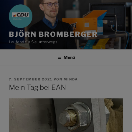
Zum
Inhalt
springen
BJÖRN BROMBERGER
Laufend für Sie unterwegs!
Menü
VERÖFFENTLICHT
7. SEPTEMBER 2021
VON
MINDA
AM
Mein Tag bei EAN