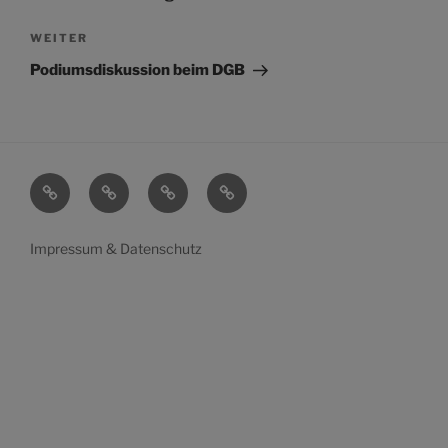
Nächster
WEITER
Beitrag
Podiumsdiskussion beim DGB
Startseite
Mein
Transparenz
Wahlen
Leben
Impressum & Datenschutz