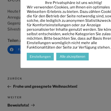
Ihre Privatsphäre ist uns wichtig!
Wir verwenden Cookies, um Ihnen ein optimales
Heute habe ich interessante Gespräche und
Webseiten-Erlebnis zu bieten. Dazu zählen Cooki
die für den Betrieb der Seite notwendig sind, so
Anregungen in der Oststadt gesammelt und im
solche, die lediglich zu anonymen Statistikzweck
Gegenzug Wunderkerzen und gute Wünsche für
für Komforteinstellungen oder zur Anzeige
Silvester verteilt!
personalisierter Inhalte genutzt werden. Sie kö
selbst entscheiden, welche Kategorien Sie zula
möchten. Bitte beachten Sie, dass auf Basis Ihre
Teilen auf:
Einstellungen womöglich nicht mehr alle
Funktionalitäten der Seite zur Verfügung stehen.
Facebook
Email
Drucken
Link ko
Alle akzeptieren
Einstellungen
Beitragsnavigation
Vorheriger
ZURÜCK
Beitrag
Frohe und gesegnete Weihnachten!
Nächster
WEITER
Beitrag
Beweisfoto!