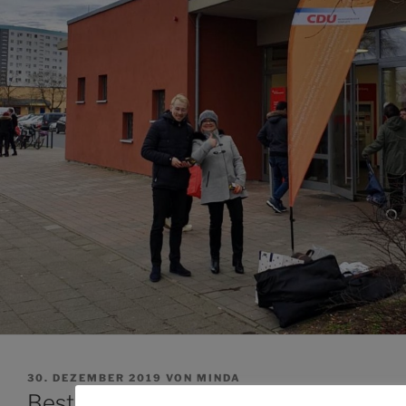
VERÖFFENTLICHT
30. DEZEMBER 2019
VON
MINDA
AM
Beste Wünsche für das neue Jahr!